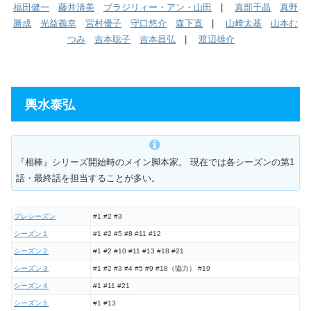
福田健一
藤井清美
ブラジリィー・アン・山田
|
真部千晶
真野
勝成
光益義幸
宮村優子
守口悠介
森下直
|
山崎太基
山本む
つみ
吉本聡子
吉本昌弘
|
渡辺雄介
輿水泰弘
『相棒』シリーズ開始時のメイン脚本家。 現在では各シーズンの第1
話・最終話を担当することが多い。
プレシーズン
#1 #2 #3
シーズン１
#1 #2 #5 #8 #11 #12
シーズン２
#1 #2 #10 #11 #13 #18 #21
シーズン３
#1 #2 #3 #4 #5 #9 #18（協力） #19
シーズン４
#1 #11 #21
シーズン５
#1 #13