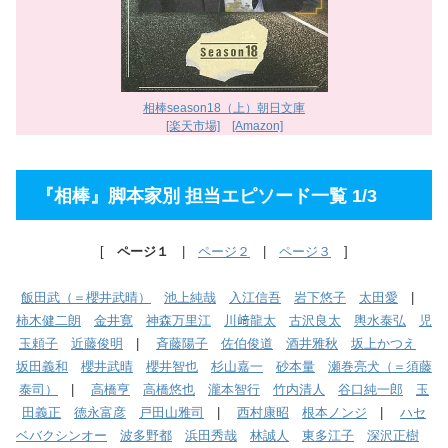
相棒season18（上）朝日文庫
[楽天市場]
[Amazon]
『相棒』脚本家別 担当エピソード一覧 1/3
[
ページ１
|
ページ２
|
ページ３
]
飯田武（＝櫻井武晴）
池上純哉
入江信吾
岩下悠子
太田愛
|
柿木健二朗
金井寛
神森万里江
川﨑龍太
古沢良太
輿水泰弘
児
玉頼子
近藤俊明
|
斉藤陽子
佐伯俊道
酒井雅秋
坂上かつえ
坂田義和
櫻井武晴
櫻井智也
杉山嘉一
砂本量
瀬巻亮犬（＝須藤
泰司）
|
高橋亨
高橋悠也
瀧本智行
竹内清人
谷口純一郎
玉
田義正
徳永富彦
戸田山雅司
|
西村康昭
根本ノンジ
|
ハセ
ベバクシンオー
波多野都
浜田秀哉
林誠人
東多江子
深沢正樹