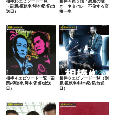
相棒16エピソード一覧
相棒４第５話「悪魔の囁
（副題/視聴率/脚本/監督/放
き」ネタバレ 不倫する高
送日）
橋一生
相棒season４
相棒season６
相棒４エピソード一覧（副
相棒６エピソード一覧（副
題/視聴率/脚本/監督/放送
題/視聴率/脚本/監督/放送
日）
日）
相棒season４
相棒シリーズ