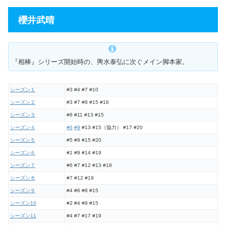
櫻井武晴
『相棒』シリーズ開始時の、輿水泰弘に次ぐメイン脚本家。
シーズン１
#3 #4 #7 #10
シーズン２
#3 #7 #8 #15 #16
シーズン３
#8 #11 #13 #15
シーズン４
#6
#9
#13 #15（協力） #17 #20
シーズン５
#5 #9 #15 #20
シーズン６
#1 #9 #14 #19
シーズン７
#6 #7 #12 #13 #18
シーズン８
#7 #12 #19
シーズン９
#4 #6 #8 #15
シーズン10
#2 #4 #9 #15
シーズン11
#4 #7 #17 #19