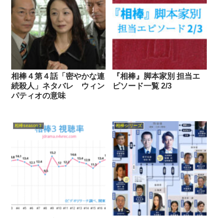
相棒４第４話「密やかな連
『相棒』脚本家別 担当エ
続殺人」ネタバレ ウィン
ピソード一覧 2/3
パティオの意味
相棒season３
相棒シリーズ