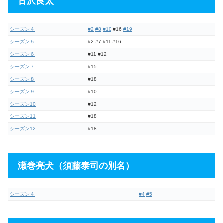
古沢良太
シーズン４
#2
#8
#10
#16
#19
シーズン５
#2 #7 #11 #16
シーズン６
#11 #12
シーズン７
#15
シーズン８
#18
シーズン９
#10
シーズン10
#12
シーズン11
#18
シーズン12
#18
瀬巻亮犬（須藤泰司の別名）
シーズン４
#4
#5