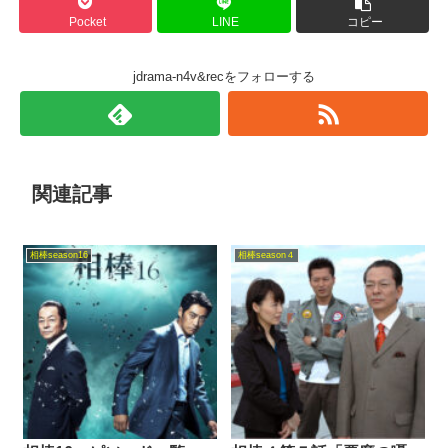
Pocket
LINE
コピー
jdrama-n4v&recをフォローする
関連記事
相棒season16
相棒season４