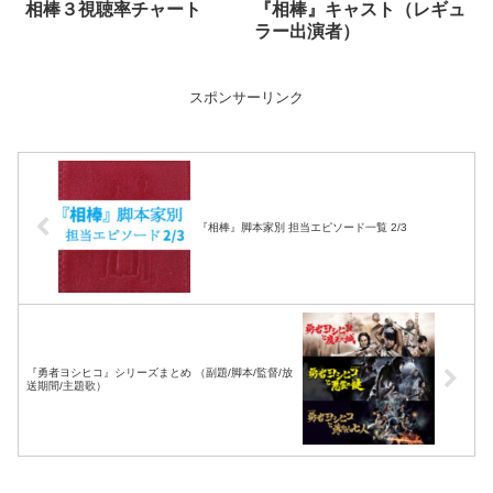
相棒３視聴率チャート
『相棒』キャスト（レギュ
ラー出演者）
スポンサーリンク
『相棒』脚本家別 担当エピソード一覧 2/3
『勇者ヨシヒコ』シリーズまとめ （副題/脚本/監督/放
送期間/主題歌）