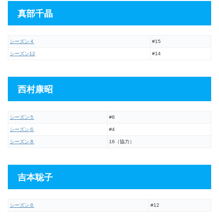
真部千晶
シーズン４
#15
シーズン12
#14
西村康昭
シーズン５
#6
シーズン６
#4
シーズン８
16（協力）
吉本聡子
シーズン６
#12