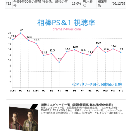
午後9時30分の復讐 特命係、最後の事
輿水泰
和泉聖
#12
13.0%
’02/12/25
件
弘
治
相棒２エピソード一覧（副題/視聴率/脚本/監督/放送日）
相棒２エピソード一覧（副題/視聴率/脚本/監督/放送日） 2003年10月8日～
2004年3月17日まで放送された「相棒２」のエピソード一覧。このシーズンか
ら大河内春樹（神保悟志）、芹沢慶二（山中崇史）がレギュラー陣に加わりま
す。