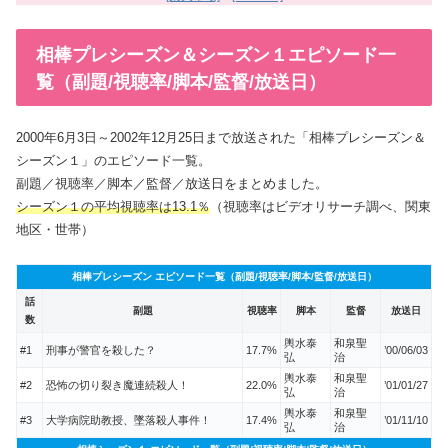
相棒プレシーズン＆シーズン１エピソード一
覧（副題/視聴率/脚本/監督/放送日）
2000年6月3日～2002年12月25日まで放送された「相棒プレシーズン＆
シーズン１」のエピソード一覧。
副題／視聴率／脚本／監督／放送日をまとめました。
シーズン１の平均視聴率は13.1％
（視聴率はビデオリサーチ調べ、関東
地区・世帯）
相棒プレシーズン エピソード一覧（副題/視聴率/脚本/監督/放送日）
話
副題
視聴率
脚本
監督
放送日
数
輿水泰
和泉聖
#1
刑事が警官を殺した？
17.7%
’00/06/03
弘
治
輿水泰
和泉聖
#2
恐怖の切り裂き魔連続殺人！
22.0%
’01/01/27
弘
治
輿水泰
和泉聖
#3
大学病院助教授、墜落殺人事件！
17.4%
’01/11/10
弘
治