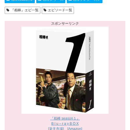
『相棒』エピ一覧
エピソード一覧
『相棒 season１』
B l u – r a y B O X
[楽天市場]
[Amazon]