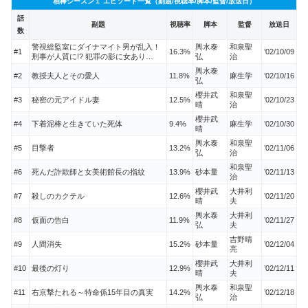
相棒シーズン１ エピソード一覧（副題/視聴率/脚本/監督/放送日）
話
副題
視聴率
脚本
監督
放送日
数
警視総監室にダイナマイト男が乱入！
輿水泰
和泉聖
#1
16.3%
’02/10/09
刑事が人質に!? 犯罪の影に女あり…
弘
治
輿水泰
#2
教授夫人とその愛人
11.8%
麻生学
’02/10/16
弘
櫻井武
和泉聖
#3
秘密の元アイドル妻
12.5%
’02/10/23
晴
治
櫻井武
#4
下着泥棒と生きていた死体
9.4%
麻生学
’02/10/30
晴
輿水泰
和泉聖
#5
目撃者
13.2%
’02/11/06
弘
治
和泉聖
#6
死んだ詐欺師と女美術館長の指紋
13.9%
砂本量
’02/11/13
治
櫻井武
大井利
#7
殺しのカクテル
12.6%
’02/11/20
晴
夫
輿水泰
大井利
#8
仮面の告白
11.9%
’02/11/27
弘
夫
吉野晴
#9
人間消失
15.2%
砂本量
’02/12/04
亮
櫻井武
大井利
#10
最後の灯り
12.9%
’02/12/11
晴
夫
輿水泰
和泉聖
#11
右京撃たれる～特命係15年目の真実
14.2%
’02/12/18
弘
治