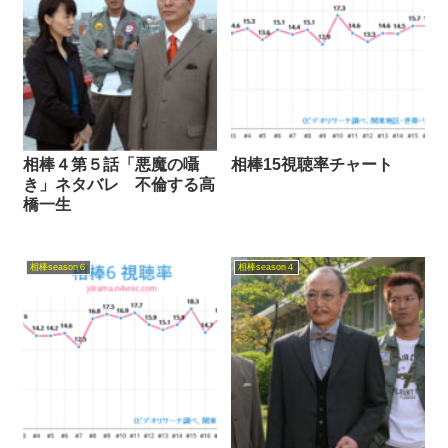
相棒４第５話「悪魔の囁
相棒15視聴率チャート
き」ネタバレ 不倫する高
橋一生
相棒season６
相棒season４