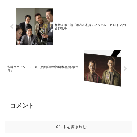
相棒４第３話「黒衣の花嫁」ネタバレ ヒロイン役に
遠野凪子
相棒２エピソード一覧（副題/視聴率/脚本/監督/放送
日）
コメント
コメントを書き込む