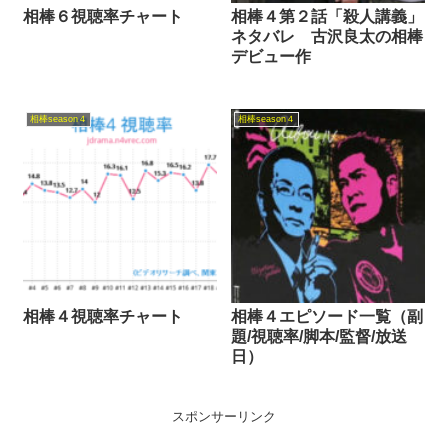
相棒６視聴率チャート
相棒４第２話「殺人講義」
ネタバレ 古沢良太の相棒
デビュー作
相棒season４
相棒season４
相棒４視聴率チャート
相棒４エピソード一覧（副
題/視聴率/脚本/監督/放送
日）
スポンサーリンク